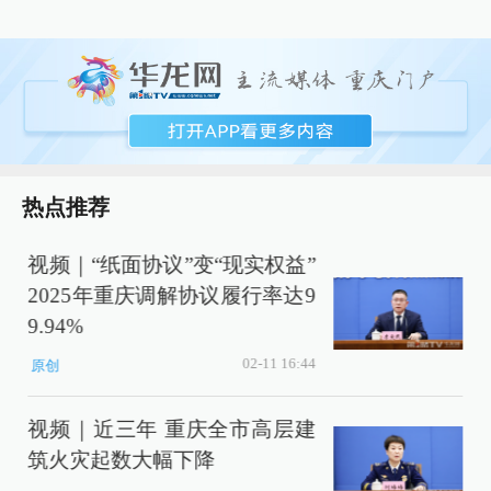
热点推荐
视频｜“纸面协议”变“现实权益”
2025年重庆调解协议履行率达9
9.94%
02-11 16:44
原创
视频｜近三年 重庆全市高层建
筑火灾起数大幅下降
达