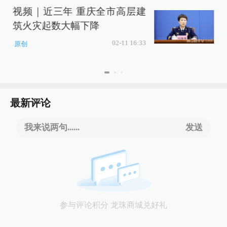
视频｜近三年 重庆全市高层建
筑火灾起数大幅下降
达
02-11 16:33
原创
最新评论
我来说两句......
发送
参与评论积分 龙珠商城兑好礼