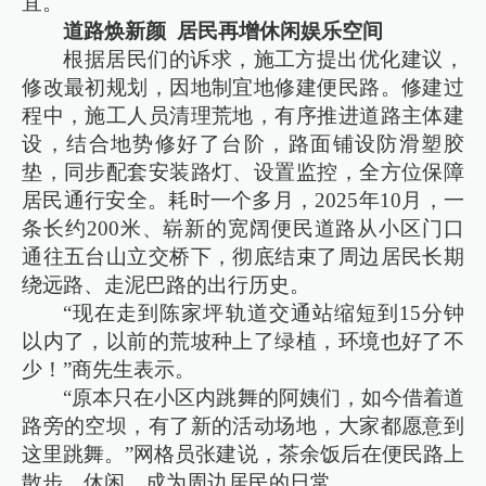
宜。
道路焕新颜 居民再增休闲娱乐空间
根据居民们的诉求，施工方提出优化建议，
修改最初规划，因地制宜地修建便民路。修建过
程中，施工人员清理荒地，有序推进道路主体建
设，结合地势修好了台阶，路面铺设防滑塑胶
垫，同步配套安装路灯、设置监控，全方位保障
居民通行安全。耗时一个多月，2025年10月，一
条长约200米、崭新的宽阔便民道路从小区门口
通往五台山立交桥下，彻底结束了周边居民长期
绕远路、走泥巴路的出行历史。
“现在走到陈家坪轨道交通站缩短到15分钟
以内了，以前的荒坡种上了绿植，环境也好了不
少！”商先生表示。
“原本只在小区内跳舞的阿姨们，如今借着道
路旁的空坝，有了新的活动场地，大家都愿意到
这里跳舞。”网格员张建说，茶余饭后在便民路上
散步、休闲，成为周边居民的日常。