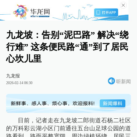
九龙坡：告别“泥巴路” 解决“绕
行难” 这条便民路“通”到了居民
心坎儿里
九龙报
听新闻
2026-02-14 06:30
日前，记者走在九龙坡二郎街道石杨二社区
的万科彩云湖小区门前通往五台山足球公园的道
路看到，路面平整宽阔，周边绿植环绕，居民三