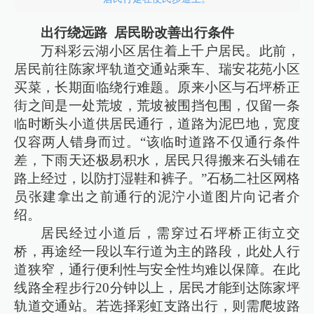
出行绕远路 居民盼改善出行条件
万科彩云湖小区居住着上千户居民。此前，
居民前往陈家坪轨道交通站乘车、瑞安花苑小区
买菜，长期面临绕行难题。原来小区与石坪桥正
街之间是一处荒坡，荒坡被围挡包围，仅留一条
临时断头小道供居民通行，道路为泥巴地，宽度
仅容两人错身而过。“该临时道路不仅通行条件
差，下雨天还极易积水，居民只得搬来石头铺在
路上经过，以防打湿鞋和裤子。”石杨二社区网格
员张建拿出之前通行的泥泞小道图片向记者介
绍。
居民经过小道后，需穿过石坪桥正街立交
桥，再途经一段以车行道为主的路段，此处人行
道狭窄，通行便利性与安全性均难以保障。在此
线路全程步行20分钟以上，居民才能到达陈家坪
轨道交通站。若选择彩虹支路出行，则需爬坡路