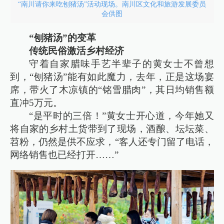
“南川请你来吃刨猪汤”活动现场。南川区文化和旅游发展委员
会供图
“刨猪汤”的变革
传统民俗激活乡村经济
守着自家腊味手艺半辈子的黄女士不曾想
到，“刨猪汤”能有如此魔力，去年，正是这场宴
席，带火了木凉镇的“铭雪腊肉”，其日均销售额
直冲5万元。
“是平时的三倍！”黄女士开心道，今年她又
将自家的乡村土货带到了现场，酒酿、坛坛菜、
苕粉，仍然是供不应求，“客人还专门留了电话，
网络销售也已经打开……”