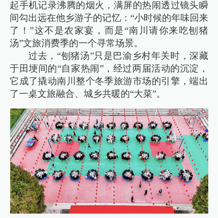
起手机记录沸腾的烟火，满屏的热闹透过镜头瞬
间勾出远在他乡游子的记忆：“小时候的年味回来
了！”这不是农家宴，而是“南川请你来吃刨猪
汤”文旅消费季的一个寻常场景。
过去，“刨猪汤”只是巴渝乡村年关时，深藏
于田埂间的“自家热闹”，经过两届活动的沉淀，
它成了撬动南川整个冬季旅游市场的引擎，端出
了一桌文旅融合、城乡共暖的“大菜”。