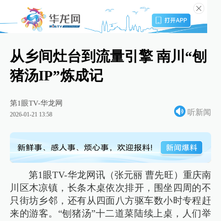
从乡间灶台到流量引擎 南川“刨
猪汤IP”炼成记
第1眼TV-华龙网
听新闻
2026-01-21 13:58
第1眼TV-华龙网讯（张元丽 曹先旺）重庆南
川区木凉镇，长条木桌依次排开，围坐四周的不
只街坊乡邻，还有从四面八方驱车数小时专程赶
来的游客。“刨猪汤”十二道菜陆续上桌，人们举