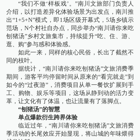
“我们不做‘样板戏’。”南川文旅部门负责人
介绍，以打造差异化体验场景为出发点，南川推
出“1+5+N”模式，即1场区级开幕式，5场乡镇示
范场，N个村社自办点，同步举办“南川请你来吃
刨猪汤”乡村文旅集市，持续提升“吃、住、游、
逛、购”参与感和体验感。
如此一来，同样的核心民俗，长出了截然不
同的枝叶。
据统计，“南川请你来吃刨猪汤”文旅消费季
期间，游客平均停留时间从原来的“看完就走”到
如今的“过夜游”，消费项目从单一餐饮扩展到手
工、购物、娱乐等项目，这场从静到动的活力变
革，让文化有了体温，也让流量有了落脚点。
“刨猪汤”的智慧
单点爆款衍生跨界体验
临近过年，“南川请你来吃刨猪汤”文旅消费
季活动的长尾效应开始显现，将山城的年味煨得