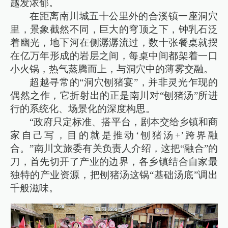
越发浓郁。
在距离南川城五十公里外的合溪镇一座洞穴
里，景象截然不同，巨大的穹顶之下，钟乳石泛
着幽光，地下河在侧潺潺流过，数十张餐桌就摆
在亿万年形成的岩层之间，每桌中间都架着一口
小火锅，热气蒸腾而上，与洞穴中的薄雾交融。
超越寻常的“洞穴刨猪宴”，并非灵光乍现的
偶然之作，它折射出的正是南川对“刨猪汤”所进
行的系统化、场景化的深度构思。
“政府只定标准、搭平台，剧本交给乡镇和商
家自己写，目的就是推动‘刨猪汤+’跨界融
合。”南川文旅委有关负责人介绍，这把“融合”的
刀，首先切开了产业的边界，各乡镇结合自家最
独特的产业资源，把刨猪汤这锅“基础汤底”调出
千般滋味。