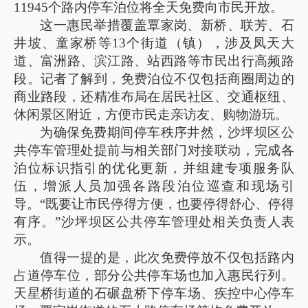
11945个路内停车泊位将全天免费向市民开放。
这一惠民举措覆盖覃家岗、新桥、联芳、石
井坡、童家桥等13个街道（镇），涉及凤天大
道、富洲路、滨江路、站西路等市民出行高频路
段。记者了解到，免费泊位不仅包括商圈周边的
商业路段，还精准布局在居民社区、交通枢纽、
休闲景区附近，方便市民走亲访友、购物游玩。
为确保免费期间停车秩序井然，沙坪坝区公
共停车管理处提前与相关部门对接联动，完成各
泊位标识指引的优化更新，并组建专项服务队
伍，增派人员加强各路段泊位巡查和现场引
导。“既要让市民停得方便，也要停得舒心、停得
有序。”沙坪坝区公共停车管理处相关负责人表
示。
值得一提的是，此次免费停放不仅包括路内
占道停车位，部分公共停车场也加入惠民行列。
天星桥街道的石碾盘桥下停车场、疾控中心停车