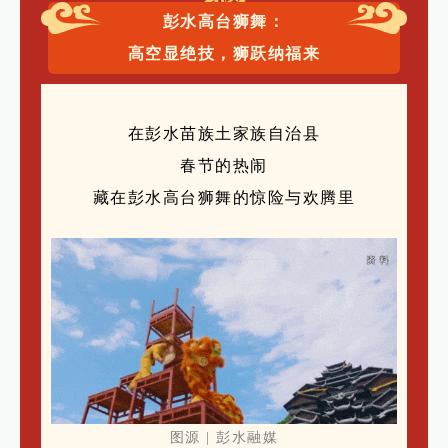
彭水高台狮舞：
高空显绝技，狮跃纳福来
在彭水苗族土家族自治县
春节的热闹
藏在彭水高台狮舞的惊险与欢腾里
图源 | 彭水融媒