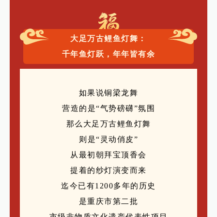
大足万古鲤鱼灯舞：
千年鱼灯跃，年年皆有余
如果说铜梁龙舞
营造的是“气势磅礴”氛围
那么大足万古鲤鱼灯舞
则是“灵动俏皮”
从最初朝拜宝顶香会
提着的纱灯演变而来
迄今已有1200多年的历史
是重庆市第二批
市级非物质文化遗产代表性项目