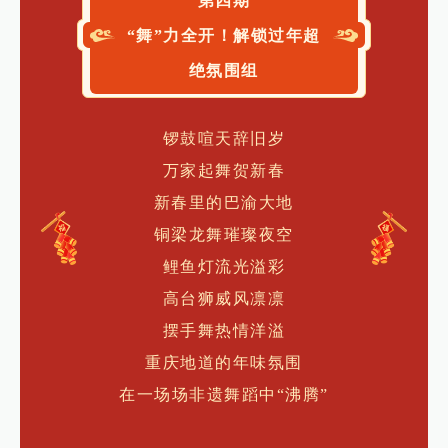
第四期
“舞”力全开！解锁过年超
绝氛围组
锣鼓喧天辞旧岁
万家起舞贺新春
新春里的巴渝大地
铜梁龙舞璀璨夜空
鲤鱼灯流光溢彩
高台狮威风凛凛
摆手舞热情洋溢
重庆地道的年味氛围
在一场场非遗舞蹈中“沸腾”