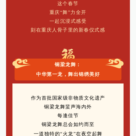
这个春节
重庆“舞”力全开
一起沉浸式感受
刻在重庆人骨子里的新春仪式感
铜梁龙舞：
中华第一龙，舞出锦绣美好
作为首批国家
级非物质文化遗产
铜梁龙舞蜚声海内外
每逢佳节
铜梁龙
舞
总会
如约而至
一道独特的“火龙”在夜空起舞