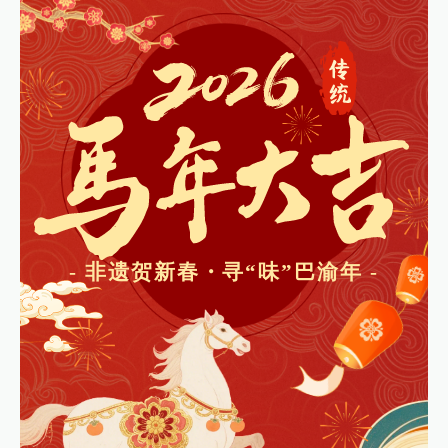
- 非遗贺新春・寻“味”巴渝年 -