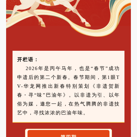
开栏语：
2026年是丙午马年，也是“春节”成功
申遗后的第二个新春。春节期间，第1眼T
V-华龙网推出新春特别策划《非遗贺新
春・寻“味”巴渝年》。以非遗为引、以年
俗为媒，邀您一起，在热气腾腾的非遗技
艺中，寻找浓浓的巴渝年味。