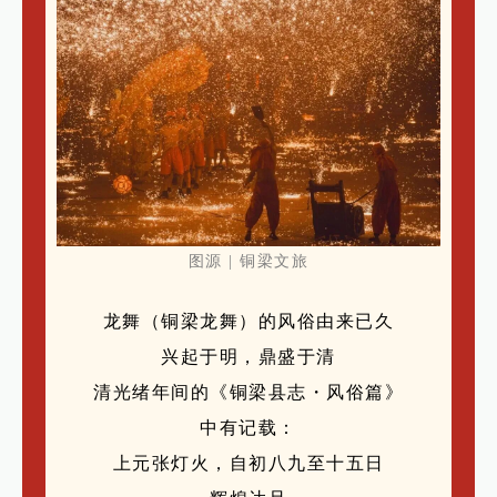
图源 | 铜梁文旅
龙舞（铜梁龙舞）的风俗由来已久
兴起于明，鼎盛于清
清光绪年间的《铜梁县志・风俗篇》
中有记载：
上元张灯火，自初八九至十五日