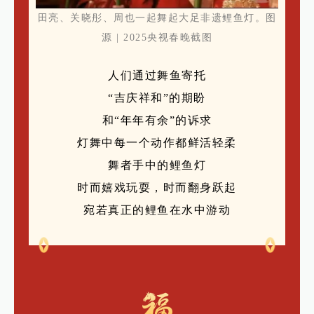
田亮、关晓彤、周也一起舞起大足非遗鲤鱼灯。图
源 |
2025央视春晚截图
人们通过舞鱼寄托
“吉庆祥和”的期盼
和“年年有余”的诉求
灯舞中每一个动作都鲜活轻柔
舞者手中的鲤鱼灯
时而嬉戏玩耍，时而翻身跃起
宛若真正的鲤鱼在水中游动