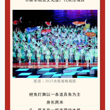
图源 | 2025央视春晚截图
鲤鱼灯舞以一条道具鱼为主
身长两米