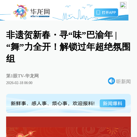
非遗贺新春・寻“味”巴渝年 |
“舞”力全开！解锁过年超绝氛围
组
第1眼TV-华龙网
听新闻
2026-02-18 06:00