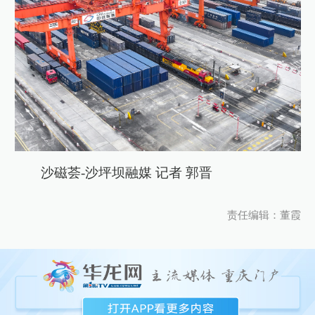
沙磁荟-沙坪坝融媒 记者 郭晋
责任编辑：董霞