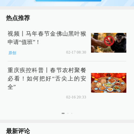
热点推荐
视频丨马年春节金佛山黑叶猴
申请“值班”！
02-17 08:30
原创
重庆疾控科普丨春节农村聚餐
必看！如何把好“舌尖上的安
全”
车
02-16 20:33
最新评论