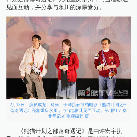
见面互动，并分享与永川的深厚缘分。
2月18日，演员成龙、马丽、于洋携春节档电影《熊猫计划之部
落奇遇记》亮相重庆永川，与当地影迷见面互动。第1眼TV-华
龙网记者 张颖绿荞 摄
《熊猫计划之部落奇遇记》是由许宏宇执