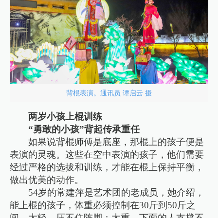
背棍表演。通讯员 谭启云 摄
两岁小孩上棍训练
“勇敢的小孩”背起传承重任
如果说背棍师傅是底座，那棍上的孩子便是
表演的灵魂。这些在空中表演的孩子，他们需要
经过严格的选拔和训练，才能在棍上保持平衡，
做出优美的动作。
54岁的常建萍是艺术团的老成员，她介绍，
能上棍的孩子，体重必须控制在30斤到50斤之
间。太轻，压不住阵脚；太重，下面的人支撑不