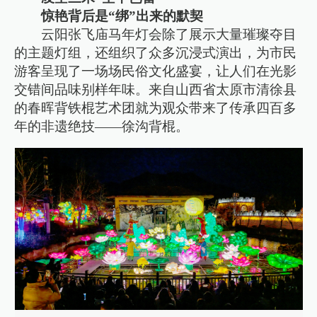
惊艳背后是“绑”出来的默契
云阳张飞庙马年灯会除了展示大量璀璨夺目
的主题灯组，还组织了众多沉浸式演出，为市民
游客呈现了一场场民俗文化盛宴，让人们在光影
交错间品味别样年味。来自山西省太原市清徐县
的春晖背铁棍艺术团就为观众带来了传承四百多
年的非遗绝技——徐沟背棍。