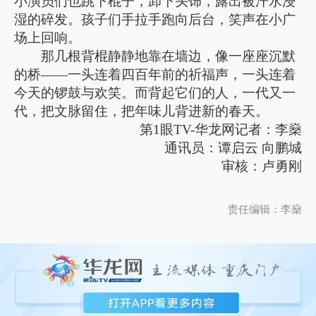
小演员们也跳下棍子，卸下头饰，露出被汗水浸
湿的碎发。孩子们手拉手跑向后台，笑声在小广
场上回响。
那几根背棍静静地靠在墙边，像一座座沉默
的桥——一头连着四百年前的祈福声，一头连着
今天的锣鼓与欢笑。而背起它们的人，一代又一
代，把文脉留住，把年味儿背进新的春天。
第1眼TV-华龙网记者：李燊
通讯员：谭启云 向鹏城
审核：卢勇刚
责任编辑：李燊