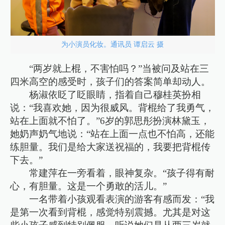
为小演员化妆。通讯员 谭启云 摄
“两岁就上棍，不害怕吗？”当被问及站在三
四米高空的感受时，孩子们的答案简单却动人。
杨淑依眨了眨眼睛，指着自己穆桂英扮相
说：“我喜欢她，因为很威风。背棍给了我勇气，
站在上面就不怕了。”6岁的郭思彤扮演林黛玉，
她奶声奶气地说：“站在上面一点也不怕高，还能
练胆量。我们是给大家送祝福的，我要把背棍传
下去。”
常建萍在一旁看着，眼神复杂。“孩子得有耐
心，有胆量。这是一个勇敢的活儿。”
一名带着小孩观看表演的游客有感而发：“我
是第一次看到背棍，感觉特别震撼。尤其是对这