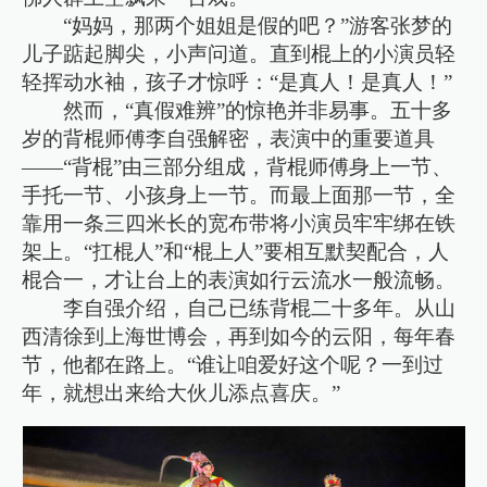
“妈妈，那两个姐姐是假的吧？”游客张梦的
儿子踮起脚尖，小声问道。直到棍上的小演员轻
轻挥动水袖，孩子才惊呼：“是真人！是真人！”
然而，“真假难辨”的惊艳并非易事。五十多
岁的背棍师傅李自强解密，表演中的重要道具
——“背棍”由三部分组成，背棍师傅身上一节、
手托一节、小孩身上一节。而最上面那一节，全
靠用一条三四米长的宽布带将小演员牢牢绑在铁
架上。“扛棍人”和“棍上人”要相互默契配合，人
棍合一，才让台上的表演如行云流水一般流畅。
李自强介绍，自己已练背棍二十多年。从山
西清徐到上海世博会，再到如今的云阳，每年春
节，他都在路上。“谁让咱爱好这个呢？一到过
年，就想出来给大伙儿添点喜庆。”