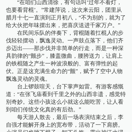
“在咱们山西清徐，有句话叫‘过年不看灯，
也要看背棍’。”常建萍说，这次来云阳，团里从
腊月十七一直演到正月初八，“不为别的，就为了
给大伙把年味摆出来，把喜庆送进千家万户。”
在民间乐队的伴奏下，背棍随着扛棍人的步
伐轻轻摆动，飘逸灵动。一声鼓点落下，他们齐
步迈出——那步伐并非简单的行走，而是一种深
具韵律的“颤步”，膝盖微曲，腰胯送力，让肩上
的铁棍随之产生一种波浪般的、富有弹性的起
伏。正是这充满生命力的“颤”，赋予了空中人物
飘逸灵动的灵魂。
台上锣鼓喧天，台下掌声如雷。有游客感慨
道：“在张飞庙看到千里之外的山西非遗，感觉特
别奇妙。这些小孩这么小就这么能吃苦，让人看
到咱们传统文化真的有后劲。”
每天游人散去，最后一场表演结束之后，李
自强才能解开身上的宽布带，活动了一下肩膀。