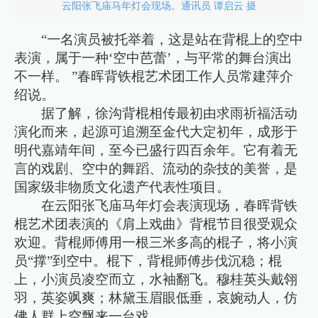
云阳张飞庙马年灯会现场。通讯员 谭启云 摄
“一名演员被托举着，这是站在背棍上的空中
表演，属于一种‘空中芭蕾’，与平常的舞台演出
不一样。 ”春晖背铁棍艺术团工作人员常建萍介
绍说。
据了解，徐沟背棍相传最初由求雨祈福活动
演化而来，起源可追溯至金代大定初年，成形于
明代嘉靖年间，至今已盛行四百余年。它有着无
言的戏剧、空中的舞蹈、流动的杂技的美誉，是
国家级非物质文化遗产代表性项目。
在云阳张飞庙马年灯会表演现场，春晖背铁
棍艺术团表演的《肩上戏曲》背棍节目很受观众
欢迎。背棍师傅用一根三米多高的棍子，将小演
员“撑”到空中。棍下，背棍师傅步伐沉稳；棍
上，小演员凌空而立，水袖翻飞。穆桂英头戴翎
羽，英姿飒爽；林黛玉眉眼低垂，哀婉动人，仿
佛人群上空飘来一台戏。