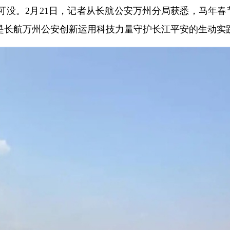
可没。2月21日，记者从长航公安万州分局获悉，马年春
是长航万州公安创新运用科技力量守护长江平安的生动实