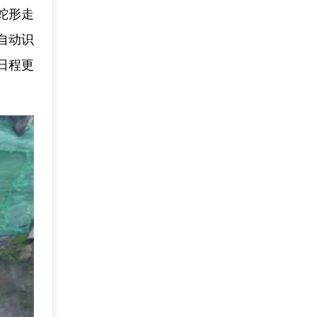
蛇形走
自动识
日程更