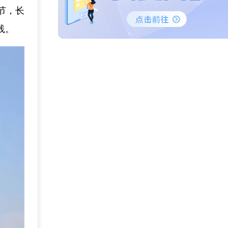
节，长
践。