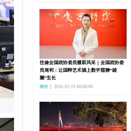
住渝全国政协委员履职风采｜全国政协委
员周利：让国粹艺术插上数字翅膀“破
圈”生长
原创
|
2026-02-24 06:00:00