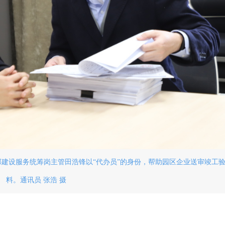
建设服务统筹岗主管田浩锋以“代办员”的身份，帮助园区企业送审竣工
料。通讯员 张浩 摄