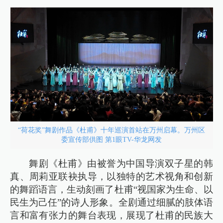
“荷花奖”舞剧作品《杜甫》十年巡演首站在万州启幕。万州区
委宣传部供图 第1眼TV-华龙网发
舞剧《杜甫》由被誉为中国导演双子星的韩
真、周莉亚联袂执导，以独特的艺术视角和创新
的舞蹈语言，生动刻画了杜甫“视国家为生命、以
民生为己任”的诗人形象。全剧通过细腻的肢体语
言和富有张力的舞台表现，展现了杜甫的民族大