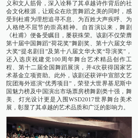
义和文人筋骨，深入诠释了其卓越诗作背后的社
会文化根源，让观众在欣赏舞蹈之美的同时，感
受到杜甫为理想追寻不息、为百姓大声疾呼、为
人格绝不屈节的崇高精神。自首演以来，舞剧
《杜甫》便备受瞩目，屡获殊荣。该剧不仅荣膺
第十届中国舞蹈“荷花奖”舞剧奖、第十六届文华
大奖“提名剧目”及第十八届文华大奖“导演奖”，
还入选庆祝建党100周年舞台艺术精品创作工
程、第十二届全国舞蹈展演，并4次获得国家艺
术基金立项资助。此外，该剧还获评中宣部文艺
院团海外巡演“优秀项目”，荣登大世界基尼斯中
国魅力榜及中国演出市场票房榜舞剧类十强，舞
美、灯光设计更是入围WSD2017世界舞台美术
展，彰显了其卓越的艺术品质和广泛的影响力。