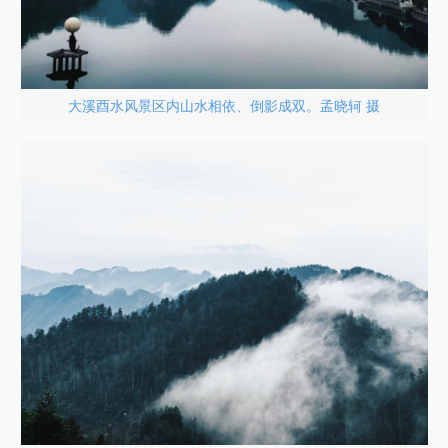
大溪酉水风景区内山水相依、倒影成双。孟晓轲 摄