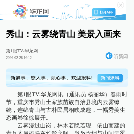
秀山：云雾绕青山 美景入画来
第1眼TV-华龙网
听新闻
2026-02-28 16:12
第1眼TV-华龙网讯（通讯员 杨丽华）春雨时
节，重庆市秀山土家族苗族自治县境内云雾缭
绕，连绵青山与古朴民居相映成趣，一幅秀美生
态画卷徐徐展开。
云雾漫过山岗，林木若隐若现。依山而建的
青瓦木屋掩映在竹影之间，袅袅炊烟与山间云雾