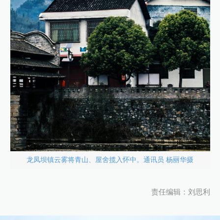
龙凤坝镇云雾将青山、屋舍揽入怀中。通讯员 杨丽华摄
责任编辑：刘思利