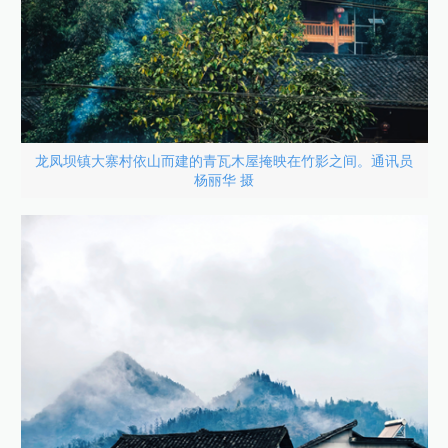
龙凤坝镇大寨村依山而建的青瓦木屋掩映在竹影之间。通讯员
杨丽华 摄