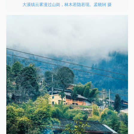
大溪镇云雾漫过山岗，林木若隐若现。孟晓轲 摄