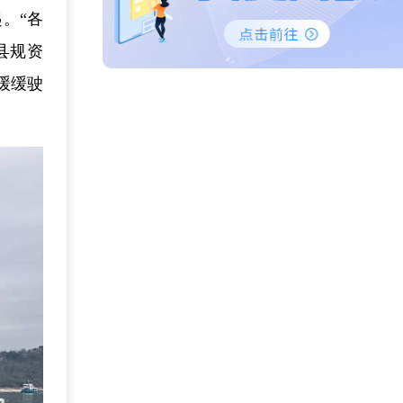
起。“各
县规资
缓缓驶