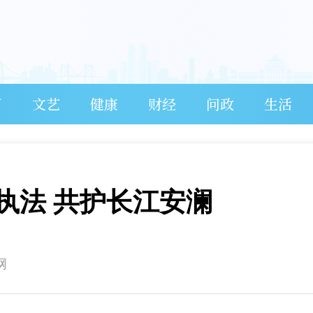
育
文艺
健康
财经
问政
生活
执法 共护长江安澜
网