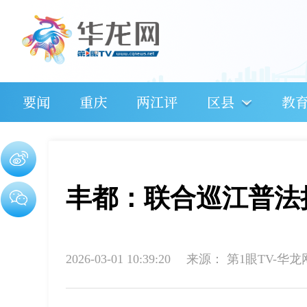
要闻
重庆
两江评
区县
教
丰都：联合巡江普法
2026-03-01 10:39:20
来源：
第1眼TV-华龙