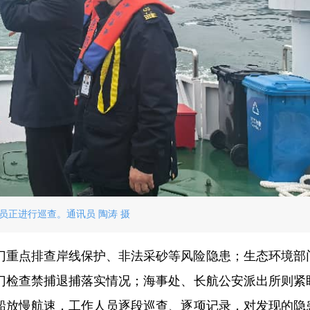
员正进行巡查。通讯员 陶涛 摄
门重点排查岸线保护、非法采砂等风险隐患；生态环境部
门检查禁捕退捕落实情况；海事处、长航公安派出所则紧
船放慢航速，工作人员逐段巡查、逐项记录，对发现的隐