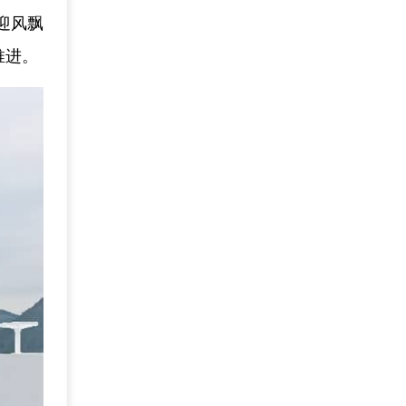
迎风飘
推进。