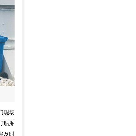
门现场
盯船舶
患及时