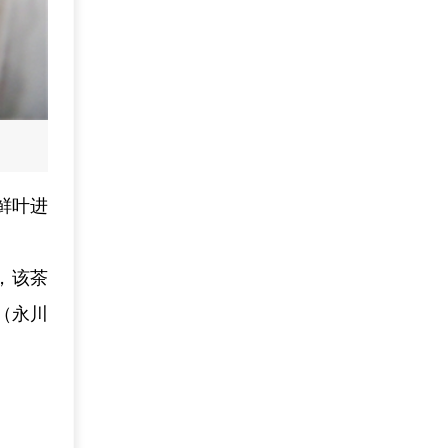
鲜叶进
，该茶
（永川