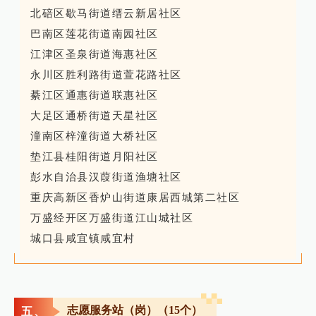
北碚区歇马街道缙云新居社区
巴南区莲花街道南园社区
江津区圣泉街道海惠社区
永川区胜利路街道萱花路社区
綦江区通惠街道联惠社区
大足区通桥街道天星社区
潼南区梓潼街道大桥社区
垫江县桂阳街道月阳社区
彭水自治县汉葭街道渔塘社区
重庆高新区香炉山街道康居西城第二社区
万盛经开区万盛街道江山城社区
城口县咸宜镇咸宜村
志愿服务站（岗）（15个）
五、