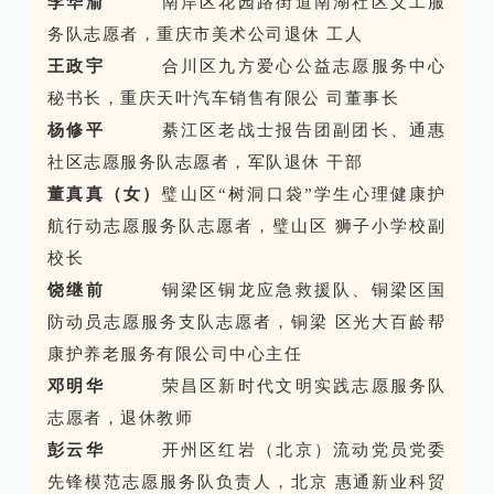
李华渝
南岸区花园路街道南湖社区义工服
务队志愿者，重庆市美术公司退休 工人
王政宇
合川区九方爱心公益志愿服务中心
秘书长，重庆天叶汽车销售有限公 司董事长
杨修平
綦江区老战士报告团副团长、通惠
社区志愿服务队志愿者，军队退休 干部
董真真（女）
璧山区“树洞口袋”学生心理健康护
航行动志愿服务队志愿者，璧山区 狮子小学校副
校长
饶继前
铜梁区铜龙应急救援队、铜梁区国
防动员志愿服务支队志愿者，铜梁 区光大百龄帮
康护养老服务有限公司中心主任
邓明华
荣昌区新时代文明实践志愿服务队
志愿者，退休教师
彭云华
开州区红岩（北京）流动党员党委
先锋模范志愿服务队负责人，北京 惠通新业科贸