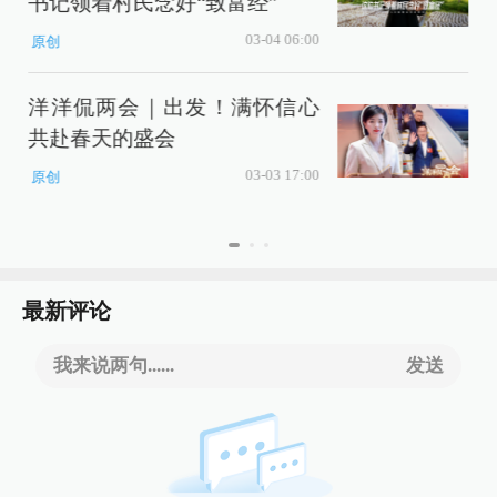
书记领着村民念好“致富经”
03-04 06:00
原创
洋洋侃两会｜出发！满怀信心
共赴春天的盛会
价
03-03 17:00
原创
最新评论
我来说两句......
发送