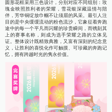
圆形花框采用三色设计，分别对应不同组别：玫
瑰金映照胜利者的荣耀，雪花银深藏温情与陪
伴，芳华铜绽放巾帼不让须眉的风采。最引人注
目的是中央缓缓流动的粉色流沙，它象征着奔跑
途中的每一个平凡而闪耀的珍贵瞬间，而镌刻其
上的赛事名称，则成为选手荣耀之路的立体见
证。整体设计既精致典雅，又富有深刻的纪念意
义，让胜利的喜悦化作可触摸、可珍藏的奔跑记
忆，拥有跨越时光的隽永价值。