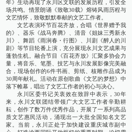
年》生动再现了永川区文联的发展历程，引发全
场共鸣。情景朗诵《致敬30载》熔铸风雨历程与
文艺情怀，致敬默默奉献的文艺工作者。
文艺表演环节百花齐放，合唱《世界赠予我
的》、器乐《战马奔腾》、清音《姐妹三秀新永
川》、舞蹈《雨涧春・行图》、川剧《醉人的川
剧》等节目轮番上演，充分展现永川文艺成果与
蓬勃生机。融合节目《百花齐放》汇聚多协会力
量，将音乐、笔墨、技艺与永川发展影像完美融
合，现场创作的6件书画、剪纸、核雕作品成为
30周年献礼。活动在原创歌曲《文艺的梦想》中
落下帷幕，唱出了文艺工作者的初心与决心。
永川区委书记关衷效在致辞中表示，30年
来，永川文联团结带领广大文艺工作者辛勤耕
耘，创作了数万件优秀作品，开展了一系列高品
质文艺惠民活动，涌现出一大批全国知名文艺
家。当前，永川正处于加快建设重庆城市副中