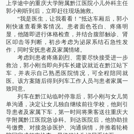
上学途中的重庆大学附属黔江医院小儿外科主任
郭小刚听到后，立即赶往现场施救。
“我是医生，让我看看！”抵达车厢后，郭小
刚快速查看乘客情况。患者面色苍白、疼痛明
显，他随即进行体格检查，并结合腹部触诊、肾
区叩击等判断，初步考虑为泌尿系结石急性发
作，同时安抚患者及家属情绪。
考虑到患者疼痛剧烈、需要尽快接受进一步
救治，郭小刚当即向列车长建议就近在黔江站下
车，并表示自己熟悉医院情况，可全程陪同就
医。该方案随后得到列车工作人员与患者家属一
致同意。
列车在黔江站临时停靠后，郭小刚与女儿简
单沟通，决定让女儿独自继续前往学校，他则引
导患者及家属下车，第一时间将乘客送往重庆大
学附属黔江医院急诊科。到达医院后，他协助挂
号缴费、对接急诊医护、沟通病情，并推着轮椅