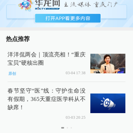
热点推荐
洋洋侃两会｜顶流亮相！“重庆
宝贝”硬核出圈
03-04 17:38
原创
春节坚守“医”线：守护生命没
有假期，365天重症医学科从不
缺席！
包
03-03 20:25