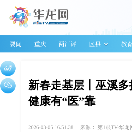
要闻
重庆
两江评
区县
教
新春走基层丨巫溪多
健康有“医”靠
2026-03-05 16:51:38
来源：
第1眼TV-华龙