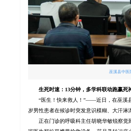
巫溪县中医
生死时速：13分钟，多学科联动跑赢死
“医生！快来救人！”——近日，在巫溪
岁男性患者在候诊时突发意识模糊、大汗淋
正在门诊的呼吸科主任胡晓华敏锐察觉