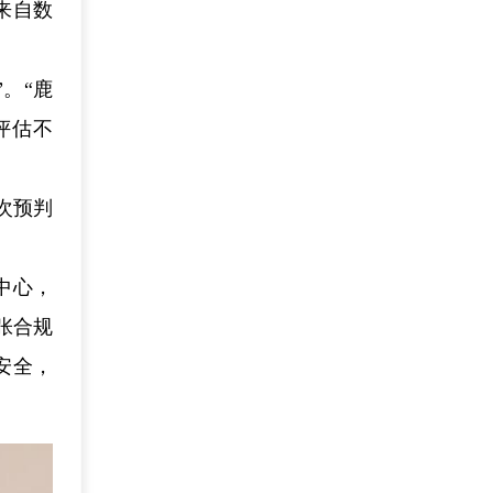
来自数
。“鹿
评估不
次预判
中心，
张合规
安全，