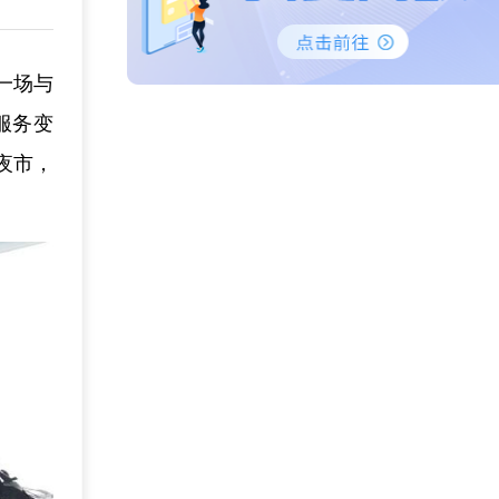
、一场与
服务变
夜市，