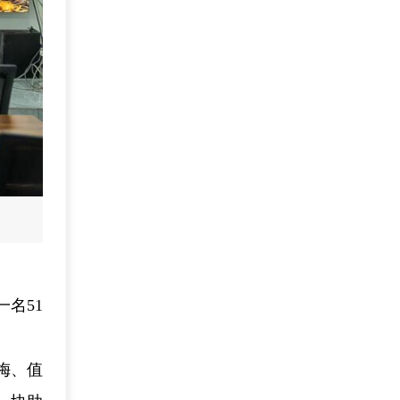
名51
梅、值