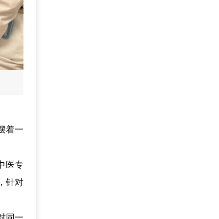
摆着一
中医专
，针对
对同一