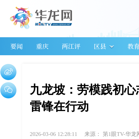
要闻
重庆
两江评
区县
教
九龙坡：劳模践初心
雷锋在行动
2026-03-06 12:28:11
来源：
第1眼TV-华龙