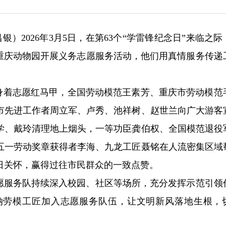
昌银）2026年3月5日，在第63个“学雷锋纪念日”来临之
在重庆动物园开展义务志愿服务活动，他们用真情服务传递
员身着志愿红马甲，全国劳动模范王素芳、重庆市劳动模范
市先进工作者周立军、卢秀、池祥树、赵世兰向广大游客
学、戴玲清理地上烟头，一等功臣龚伯权、全国模范退役
五一劳动奖章获得者李海、九龙工匠聂铭在人流密集区域
日关怀，赢得过往市民群众的一致点赞。
志愿服务队持续深入校园、社区等场所，充分发挥示范引领
纳劳模工匠加入志愿服务队伍，让文明新风落地生根，