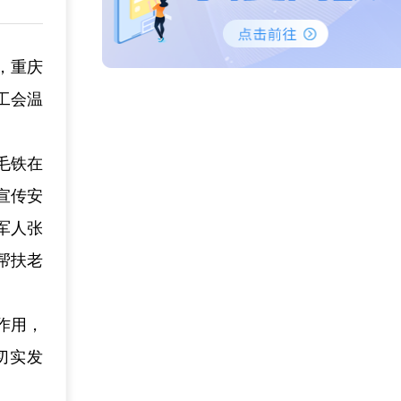
际，重庆
工会温
毛铁在
宣传安
军人张
帮扶老
作用，
切实发