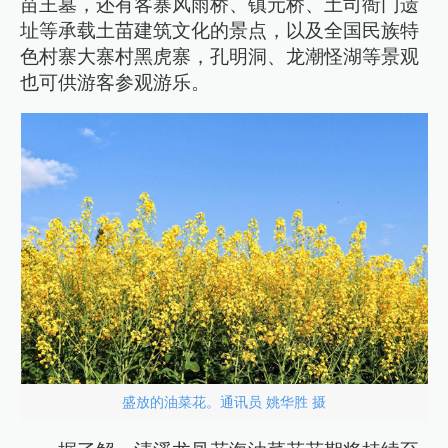
苗王墓，还有客寨风雨桥、镇元桥、土司衙门遗
址等承载土苗建筑文化的景点，以及全国民族特
色村寨大寨村黑虎寨，孔明洞、龙潮怪湖等景观
也可供游客参观游乐。
盛放的油菜花。通讯员 姚华胜 摄