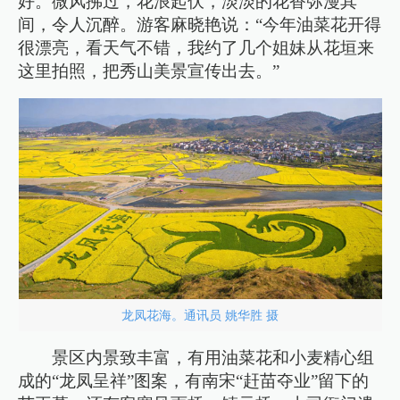
好。微风拂过，花浪起伏，淡淡的花香弥漫其
间，令人沉醉。游客麻晓艳说：“今年油菜花开得
很漂亮，看天气不错，我约了几个姐妹从花垣来
这里拍照，把秀山美景宣传出去。”
龙凤花海。通讯员 姚华胜 摄
景区内景致丰富，有用油菜花和小麦精心组
成的“龙凤呈祥”图案，有南宋“赶苗夺业”留下的