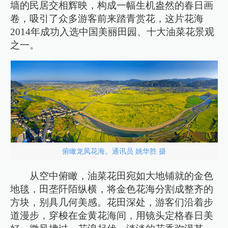
墙的民居交相辉映，构成一幅生机盎然的春日画
卷，吸引了众多游客前来踏青赏花，这片花海
2014年成功入选中国美丽田园、十大油菜花景观
之一。
俯瞰龙凤花海。通讯员 姚华胜 摄
从空中俯瞰，油菜花田宛如大地铺就的金色
地毯，田垄阡陌纵横，将金色花海分割成整齐的
方块，别具几何美感。花田深处，游客们沿着步
道漫步，穿梭在金黄花海间，用镜头定格春日美