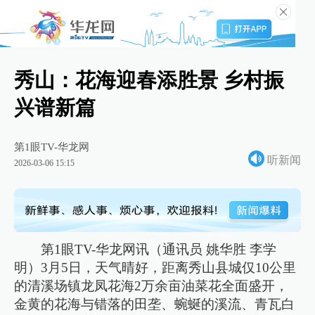
秀山：花海迎春添胜景 乡村振
兴谱新篇
第1眼TV-华龙网
听新闻
2026-03-06 15:15
第1眼TV-华龙网讯（通讯员 姚华胜 李学
明）3月5日，天气晴好，距离秀山县城仅10公里
的清溪场镇龙凤花海2万余亩油菜花全面盛开，
金黄的花海与错落的田垄、蜿蜒的溪流、青瓦白