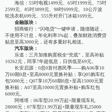
海信：55吋电视1499元、65吋1999元、75吋
2599元、85吋3899元、98吋6999元、10公斤波
轮洗衣机699元、555升对开门冰箱1699元。
金融版块：
招商银行：“闪电贷”一键申请，随借随还，
不使用不计息，年化利率3%起，叠加财政消费贷
贴息至高3000元，还有多重好礼相送。
汽车版块：
乐道：三月加推购置税全“兜底”，至高补贴
10262元，同享7年超低息，日供低至69元。
长安启源：0息0首付惠民季——购A06享10
万60期0息+至高8000元置换补贴；享Q05购车红
包5000元；Q07享10万60期0息+至高15000元置
换补贴；A07至高10000元置换补贴+购车红包
6000元。
阿维塔：06车型20.99万起+限量现车礼
28000元；07车型21.99万起+限量现车礼25000