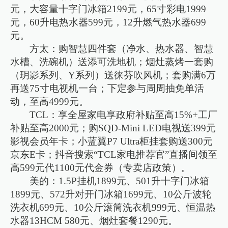
元，大容量十字门冰箱2199元，65寸彩电1999
元，60升电热水器599元，12升燃气热水器699
元。
方太：购智慧四件套（净水、热水器、智慧
水槽、洗碗机）送添可洗地机；烟灶蒸烤一套购
（玥影系列、Y系列）送徕芬吹风机；套购满6万
再送75寸电视机一台；下定参与周周抽免单活
动，至高4999元。
TCL：享全屋家电享政府补贴至高15%+工厂
补贴至高2000元；购SQD-Mini LED电视送399元
影视会员年卡；小蓝翼P7 Ultra柜挂套购送300元
京东E卡；抖音搜索“TCL家电推荐官”直播间领至
高599元代1100元代金券（专卖店政策）。
美的：1.5P挂机1899元、501升十字门冰箱
1899元、572升对开门冰箱1699元、10公斤波轮
洗衣机699元、10公斤滚筒洗衣机999元、恒温热
水器13HCM 580元、烟灶套餐1290元。