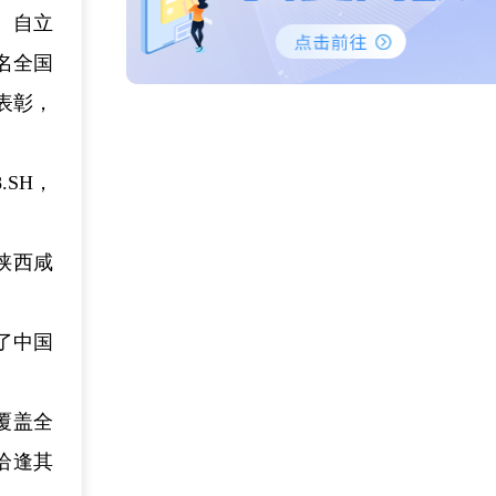
、自立
名全国
表彰，
.SH，
陕西咸
了中国
覆盖全
恰逢其