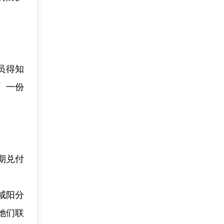
员得知
。一份
期兑付
咸阳分
她们联