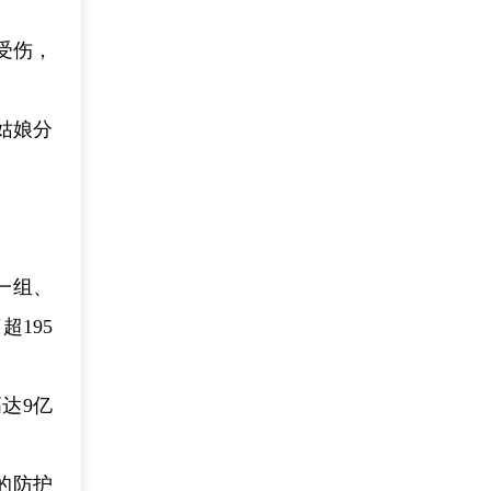
受伤，
姑娘分
。
一组、
195
达9亿
的防护