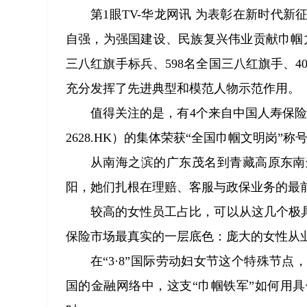
第1眼TV-华龙网讯 为表彰在新时代
自强，为强国建设、民族复兴伟业贡献巾帼力
三八红旗手标兵、598名全国三八红旗手、4
充分发挥了先进典型和模范人物示范作用。
值得关注的是，有4个来自中国人寿保险股
2628.HK）的集体荣获“全国巾帼文明岗”称
从南海之滨的广东茂名到青藏高原东南
阳，她们扎根在理赔、客服与政保业务的最
较高的女性员工占比，可以从这几个极
保险市场最真实的一层底色：庞大的女性从
在“3·8”国际劳动妇女节这个特殊节
国的金融网络中，这支“巾帼铁军”如何用