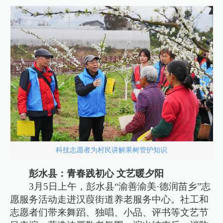
科技志愿者为村民讲解果树管护知识
彭水县：青春践初心 文艺暖夕阳
3月5日上午，彭水县“渝善渝美·德润苗乡”志
愿服务活动走进汉葭街道养老服务中心。社工和
志愿者们带来舞蹈、独唱、小品、评书等文艺节