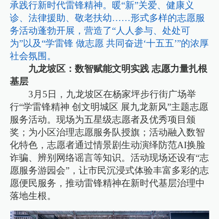
承践行新时代雷锋精神。暖“新”关爱、健康义
诊、法律援助、敬老扶幼……形式多样的志愿服
务活动蓬勃开展，营造了“人人参与、处处可
为”以及“学雷锋 做志愿 共同奋进‘十五五’”的浓厚
社会氛围。
九龙坡区：数智赋能文明实践 志愿力量扎根
基层
3月5日，九龙坡区在杨家坪步行街广场举
行“学雷锋精神 创文明城区 展九龙新风”主题志愿
服务活动。现场为五星级志愿者及优秀项目颁
奖；为小区治理志愿服务队授旗；活动融入数智
化特色，志愿者通过情景剧生动演绎防范AI换脸
诈骗、辨别网络谣言等知识。活动现场还设有“志
愿服务游园会”，让市民沉浸式体验丰富多彩的志
愿便民服务，推动雷锋精神在新时代基层治理中
落地生根。