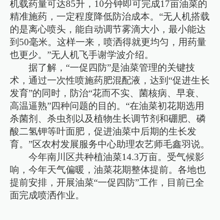
机载药量可达85升，10分钟即可完成17亩油菜的
精准施药，一定程度降低防治成本。“无人机搭载
的是离心喷头，能自动调节雾滴大小，最小能达
到50毫米。这样一来，喷洒得就更均匀，用药量
也更少。”无人机飞手谢学波介绍。
据了解，“一促四防”是油菜管理的关键技
术，通过一次性喷施药肥混配液，达到“促进生长
发育”的同时，防治“花而不实、菌核病、早衰、
高温逼熟”四种问题的目的。“在油菜初花期选用
杀菌剂、杀虫剂以及植物生长调节剂和硼肥、磷
酸二氢钾等叶面肥，促进油菜中后期的生长发
育。”区农村发展服务中心助理农艺师毛鑫羽说。
今年南川区共种植油菜14.3万亩。受气候影
响，今年天气偏暖，油菜花期整体提前。各地也
提前安排，开展油菜“一促四防”工作，目前已全
面完成喷洒作业。