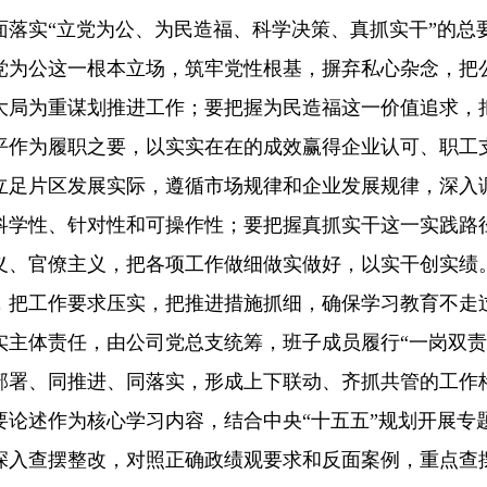
面落实“立党为公、为民造福、科学决策、真抓实干”的总
党为公这一根本立场，筑牢党性根基，摒弃私心杂念，把
大局为重谋划推进工作；要把握为民造福这一价值追求，
平作为履职之要，以实实在在的成效赢得企业认可、职工
立足片区发展实际，遵循市场规律和企业发展规律，深入
科学性、针对性和可操作性；要把握真抓实干这一实践路
义、官僚主义，把各项工作做细做实做好，以实干创实绩
，把工作要求压实，把推进措施抓细，确保学习教育不走
主体责任，由公司党总支统筹，班子成员履行“一岗双责
部署、同推进、同落实，形成上下联动、齐抓共管的工作
论述作为核心学习内容，结合中央“十五五”规划开展专
深入查摆整改，对照正确政绩观要求和反面案例，重点查