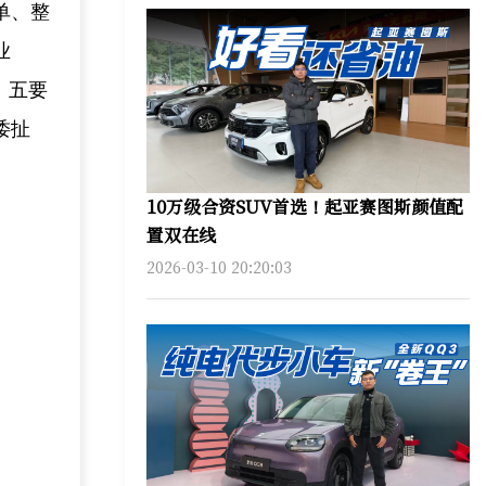
单、整
业
。五要
诿扯
10万级合资SUV首选！起亚赛图斯颜值配
置双在线
2026-03-10 20:20:03