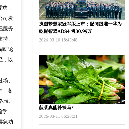
要求，
公司发
岚图梦想家冠军版上市：配同级唯一华为
把服务
乾崑智驾ADS4 售30.99万
支持、
2026-03-10 18:43:48
调研论
径，以
。
过场、
”，各
格局。
菠菜真能补铁吗?
题学
2026-03-11 06:20:21
摆急功