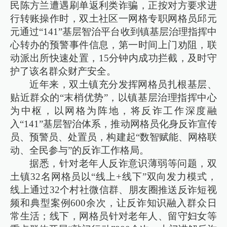
民陈方兰遭遇刷单返利类诈骗，正按对方要求进
行转账操作时，双土社区一网格专职网格员邱元
元通过“141”基层智治平台收到镇基层治理指挥中
心转办的预警事件信息，第一时间上门劝阻，联
动派出所快速处置，15分钟内成功拦截，及时守
护了该名群众财产安全。
近年来，双土镇充分发挥网格员扎根基层、
贴近群众的“末梢优势”，以镇基层治理指挥中心
为中枢，以网格为阵地，将反诈工作深度融
入“141”基层智治体系，推动网格员化身反诈宣传
员、预警员、处置员，构建起“数智赋能、网格联
动、全民参与”的反诈工作格局。
据悉，针对老年人反诈意识薄弱等问题，双
土镇32名网格员以“线上+线下”双向发力模式，
线上通过32个村社微信群、朋友圈推送反诈短视
频和典型案例600余次，让反诈知识融入群众日
常生活；线下，网格员针对老年人、留守妇女等