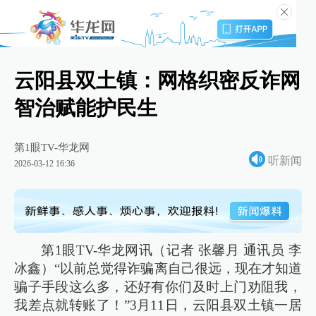
云阳县双土镇：网格织密反诈网
智治赋能护民生
第1眼TV-华龙网
听新闻
2026-03-12 16:36
第1眼TV-华龙网讯（记者 张馨月 通讯员 李
冰鑫）“以前总觉得诈骗离自己很远，现在才知道
骗子手段这么多，还好有你们及时上门劝阻我，
我差点就转账了！”3月11日，云阳县双土镇一居