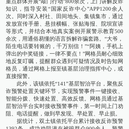
重点群体开展“敲门行动”800余次，上门讲解反诈
知识，指导安装“国家反诈中心”APP1200余人
次。同时深入村社、田间地头、集镇集市，通过
发放宣传手册、悬挂横幅、张贴海报、院坝宣讲
等形式，并结合本地真实案例开展警示教育500
余次，用通俗易懂的语言拆解诈骗套路。“大爷，
陌生电话要转账的，千万别信！”“阿姨，手机上
弹出的中奖链接，一律不要点！”网格员耐心细致
地反复叮嘱，提醒群众遇到可疑情况及时告知网
格员，通过网格上报至镇基层治理指挥中心，或
直接报警。
此外，该镇依托“141”基层智治平台，聚焦反
诈预警处置关键环节，实现预警事件一键接收、
智能分拨、快速处置、高效反馈。网格员通过基
层智治平台实时接收预警事件，第一时间上门劝
阻、电话提醒，做到早发现、早处置、早止损。
据统计，双土镇依托平台累计接收反诈预警
1392条，成功劝阻潜在被骗群众900余人，预警