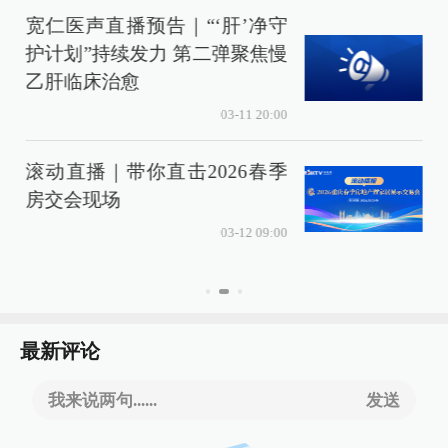
宽仁医声直播预告｜“‘肝’净守
4
护计划”持续发力 第二弹聚焦慢
乙肝临床治愈
03-11 20:00
大
滚动直播｜带你直击2026春季
房交会现场
03-12 09:00
最新评论
我来说两句......
发送