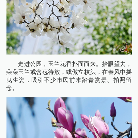
走进公园，玉兰花香扑面而来。抬眼望去，
朵朵玉兰或含苞待放，或傲立枝头，在春风中摇
曳生姿，吸引不少市民前来踏青赏景、拍照留
念。