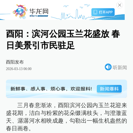
酉阳：滨河公园玉兰花盛放 春
日美景引市民驻足
酉阳发布
听新闻
2026-03-13 06:00
三月春意渐浓，酉阳滨河公园内玉兰花迎来
盛花期，洁白与粉紫的花朵缀满枝头，与澄澈蓝
天、潺潺河水相映成趣，勾勒出一幅生机盎然的
春日画卷。