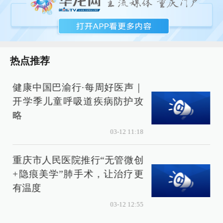
热点推荐
健康中国巴渝行·每周好医声｜
开学季儿童呼吸道疾病防护攻
略
梦
03-12 11:18
重庆市人民医院推行“无管微创
+隐痕美学”肺手术，让治疗更
有温度
03-12 12:55