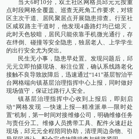
当天6时10分，双土社区网格员邱元元按重
点时段网格全覆盖、巡查无死角工作要求，对辖
区主次干道、居民聚居点开展隐患排查。行至社
区咸双路主干道时，他发现4盏路灯均已熄灭，
此时天色较暗，居民只能依靠手机微光通行，存
在绊倒、碰撞等安全隐患，独居老人、上学学生
的出行安全尤为突出。
民生无小事，隐患早处置。发现问题后，邱
元元立即拍摄现场、标注位置，确认系线路老化
接触不良导致故障后，迅速通过“141”基层智治平
台网格端向镇基层治理指挥中心上报，同时做好
现场值守，保证过路行人安全。
镇基层治理指挥中心收到上报后，即刻启
动“网格发现 —快速上报—精准派单—限时处
置”机制，第一时间对接维修公司，明确维修任务
与责任分工。维修人员携带工具、配件火速赶赴
现场，邱元元全程陪同协助，清理周边杂物、引