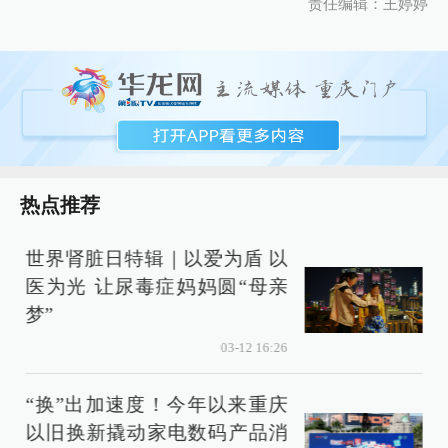
责任编辑：王婷婷
热点推荐
世界肾脏日特辑｜以爱为盾 以
医为光 让尿毒症妈妈圆“母亲
梦”
03-12 16:26
“换”出加速度！今年以来重庆
以旧换新撬动家电数码产品消