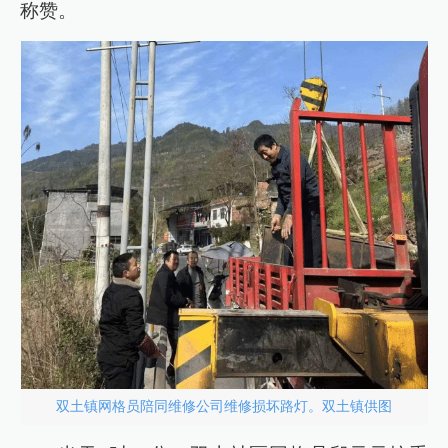
称赞。
双土镇网格员陪同维修公司维修损坏路灯。双土镇供图