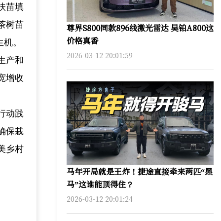
扶苗填
茶树苗
尊界S800同款896线激光雷达 昊铂A800这
价格真香
生机。
2026-03-12 20:01:59
生产和
宽增收
行动践
确保栽
美乡村
马年开局就是王炸！捷途直接牵来两匹“黑
马”这谁能顶得住？
2026-03-12 20:01:24