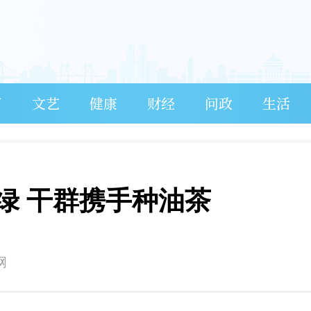
育
文艺
健康
财经
问政
生活
绿 干群携手种油茶
网