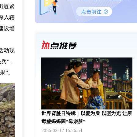
街道紧
深入辖
建设增
活动现
兵”，
果”。
世界肾脏日特辑｜以爱为盾 以医为光 让尿
毒症妈妈圆“母亲梦”
2026-03-12 16:26:54