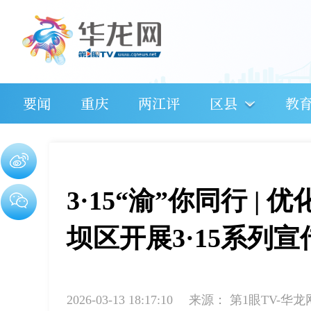
要闻
重庆
两江评
区县
教
3·15“渝”你同行 
坝区开展3·15系列
2026-03-13 18:17:10
来源：
第1眼TV-华龙