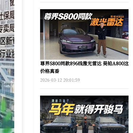
尊界S800同款896线激光雷达 昊铂A800这
价格真香
2026-03-12 20:01:59