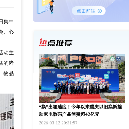
益日集中
会、心
活动主
益的诸
、物品
“换”出加速度！今年以来重庆以旧换新撬
动家电数码产品消费超42亿元
2026-03-12 20:31:57