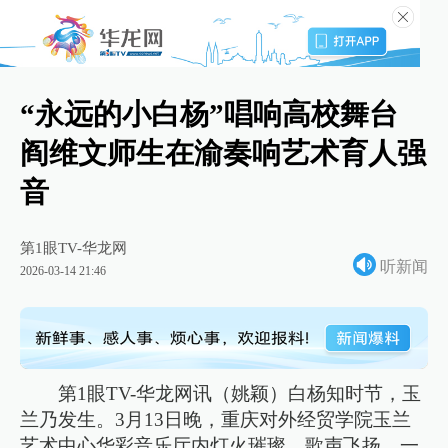
“永远的小白杨”唱响高校舞台
阎维文师生在渝奏响艺术育人强
音
第1眼TV-华龙网
听新闻
2026-03-14 21:46
第1眼TV-华龙网讯（姚颖）白杨知时节，玉
兰乃发生。3月13日晚，重庆对外经贸学院玉兰
艺术中心华彩音乐厅内灯火璀璨、歌声飞扬，一