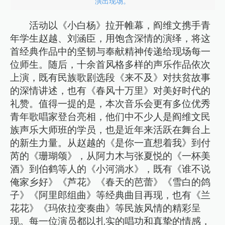
演出现场。
活动以《小白杨》拉开帷幕，阎维文携手青
年学生赵越、刘涵臣，用饱含深情的演绎，将这
首经典作品中的坚韧与奉献精神传递给现场每一
位师生。随后，十余首风格多样的声乐作品依次
上演，既有民族歌剧选段《来不及》对扶贫故事
的深情讲述，也有《春风十万里》对美好时代的
礼赞。值得一提的是，本次音乐会更有多位优秀
青年歌唱家登台亮相，他们中不少人是阎维文民
族声乐大师班的学员，也是近年来活跃在舞台上
的新生力量。从赵越的《是你一直想着我》到付
芮的《珊瑚颂》，从阿力木与张夏悦的《一杯美
酒》到伯鹤等人的《小河淌水》，既有《谁不说
俺家乡好》《芦花》《春天的芭蕾》《雪白的鸽
子》《阿里郎组曲》等经典曲目再现，也有《兰
花花》《玛依拉变奏曲》等民族风情的精彩呈
现。每一位演员都以扎实的唱功和真挚的情感，