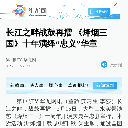
长江之畔战鼓再擂 《烽烟三
国》十年演绎“忠义”华章
第1眼TV-华龙网
听新闻
2026-03-15 21:44
第1眼TV-华龙网讯（董静 实习生 李莎）长
江之畔，战鼓再擂。3月15日，大型山水实景演
艺《烽烟三国》十周年开演庆典在忠县举行。本
次活动以“烽烟十载·忠耀千秋”为主题，通过全园