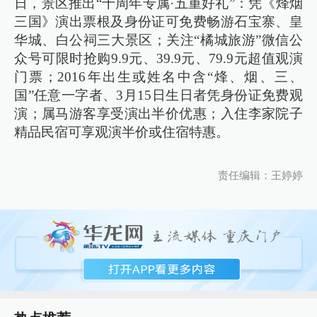
日，景区推出“十周年专属·五重好礼”：凭《烽烟
三国》演出票根及身份证可免费畅游石宝寨、皇
华城、白公祠三大景区；关注“橘城旅游”微信公
众号可限时抢购9.9元、39.9元、79.9元超值观演
门票；2016年出生或姓名中含“烽、烟、三、
国”任意一字者、3月15日生日者凭身份证免费观
演；属马游客享受演出半价优惠；入住李家院子
精品民宿可享观演半价或住宿特惠。
责任编辑：王婷婷