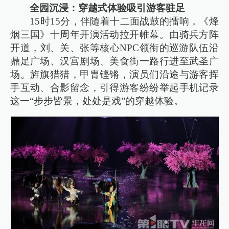
全园沉浸：穿越式体验吸引游客驻足
15时15分，伴随着十二面战鼓的擂响，《烽
烟三国》十周年开演活动拉开帷幕。由骑兵方阵
开道，刘、关、张等核心NPC领衔的巡游队伍沿
鼎足广场、汉宫剧场、美食街一路行进至武圣广
场。旌旗猎猎，甲胄铿锵，演员们沿途与游客挥
手互动、合影留念，引得游客纷纷举起手机记录
这一“步步皆景，处处是戏”的穿越体验。