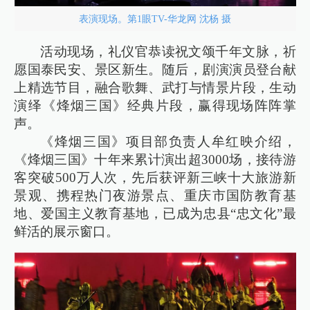
表演现场。第1眼TV-华龙网 沈杨 摄
活动现场，礼仪官恭读祝文颂千年文脉，祈
愿国泰民安、景区新生。随后，剧演演员登台献
上精选节目，融合歌舞、武打与情景片段，生动
演绎《烽烟三国》经典片段，赢得现场阵阵掌
声。
《烽烟三国》项目部负责人牟红映介绍，
《烽烟三国》十年来累计演出超3000场，接待游
客突破500万人次，先后获评新三峡十大旅游新
景观、携程热门夜游景点、重庆市国防教育基
地、爱国主义教育基地，已成为忠县“忠文化”最
鲜活的展示窗口。