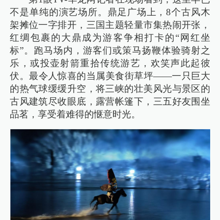
不是单纯的演艺场所。鼎足广场上，8个古风木
架摊位一字排开，三国主题轻量市集热闹开张，
红绸包裹的大鼎成为游客争相打卡的“网红坐
标”。跑马场内，游客们或策马扬鞭体验骑射之
乐，或投壶射箭重拾传统游艺，欢笑声此起彼
伏。最令人惊喜的当属美食街草坪——一只巨大
的热气球缓缓升空，将三峡的壮美风光与景区的
古风建筑尽收眼底，露营帐篷下，三五好友围坐
品茗，享受着难得的惬意时光。