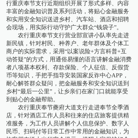
行重庆奉节支行近期组织开展了形式多样、内容
丰富的金融知识普及系列活动，将贴心金融服务
和实用安全知识送进乡村、汽车站、酒店和招聘
会现场，用实际行动守护广大群众“钱袋子”。
农行重庆奉节支行营业部宣讲小队率先走进
新民镇，针对村民、种养户、老年群体及个体工
商户的实际需求，采用“以案说险+方言科普+互
动答疑”的方式，用通俗易懂的语言讲解金融消费
者八项基本权利、存款保险、个人征信、反假货
币等知识，手把手指导安装国家反诈中心APP，
耐心解答群众疑问，把金融服务和安全知识送到
乡村“最后一公里”，让乡亲们在家门口就能享受
到贴心的金融帮助。
农行重庆奉节夔府大道支行走进奉节全季酒
店，针对酒店工作人员和往来的住店旅客提供精
准服务，为工作人员讲解个人信息保护、数字人
民币、扫码付等日常工作中常用的金融知识，为