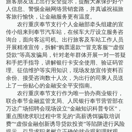
旅客朋友送上出行安全提示，提醒大家保护好个
人信息、警惕金融网络营销套路，并真诚祝福旅
客旅行愉快，让金融服务更有温度。
农行重庆奉节支行个人金融部牵头组建的宣
传小组来到奉节汽车站，在候车大厅设立服务咨
询台，面向客运司机、出行旅客及车站工作人员
开展精准宣传，拆解“购票退款”“冒充客服”“虚假
贷款”等高发骗局，针对老年群体开展一对一答疑
和手把手指导，讲解银行卡安全使用、验证码管
理、征信维护等实用知识，现场发放宣传资料百
余份、接受咨询数十人次，为出行的司乘人员送
上了一份贴心的金融安全平安指南。
农行重庆奉节支行作为唯一协办商业银行，
联合奉节金融监管支局、人民银行奉节营管部在
万达广场招聘会现场设立“金融知识科普专区”，
重点围绕求职过程中常见的“高薪诱饵骗取培训
费”“虚假金融创新诱导贷款投资”等陷阱进行风险
提示，引导求职者树立正确的就业观和理财观，