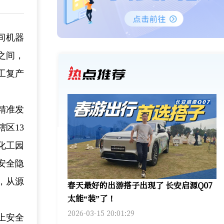
间机器
之间，
工复产
精准发
区13
化工园
安全隐
，从源
春天最好的出游搭子出现了 长安启源Q07
太能“装”了！
2026-03-15 20:01:29
上安全