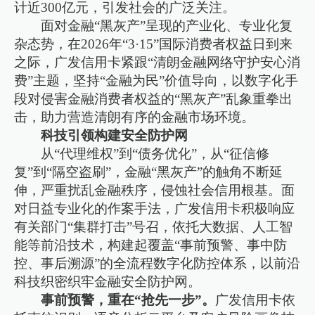
计近300亿元，引发社会的广泛关注。
面对金融“黑灰产”呈现的产业化、专业化复
杂态势，在2026年“3·15”国际消费者权益日到来
之际，广发信用卡紧跟“清朗金融网络守护安心消
费”主题，坚持“金融为民”价值导向，以数字化手
段对侵害金融消费者权益的“黑灰产”乱象重拳出
击，助力营造清朗有序的金融市场环境。
科技引领构建安全防护网
从“代理维权”到“债务优化”，从“征信修
复”到“隔空盗刷”，金融“黑灰产”的触角不断延
伸，严重扰乱金融秩序，侵蚀社会信用根基。面
对日益专业化的作案手法，广发信用卡积极响应
有关部门“集群打击”号召，依托大数据、人工智
能等前沿技术，构建起覆盖“事前预警、事中防
控、事后溯源”的全流程数字化防控体系，以前沿
科技织密织牢金融安全防护网。
事前预警，重在“抢先一步”。
广发信用卡依