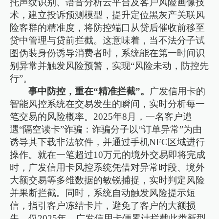
托声纹识别、语音分析云平台及客户风险画像技
术，建立投诉预测模型，提升定位黑灰产关联风
险客群的精准度，将防控端口从贷后催收前移至
贷中管理与贷前拦截。这意味着，当不法分子试
图伪装身份诱导消费者时，系统能在第一时间识
别异常并触发风险预警，实现“风险未动，防控先
行”。
事中防控，重在“精准拦截”。
广发信用卡的
智能风控系统在交易发生的瞬间，实时分析每一
笔交易的风险概率。2025年8月，一名客户遭
遇“隔空读卡”诈骗：诈骗分子以“订单异常”为由
诱导其下载非法软件，并通过手机NFC区域进行
操作。就在一笔超过10万元的境外交易即将完成
时，广发信用卡风控系统凭借对异常时段、境外
大额交易等多维数据的敏锐捕捉，实时判定风险
并果断拦截。同时，系统自动触发风险提示短
信，指引客户冻结卡片，避免了客户的大额损
失。仅2025年，广发信用卡便累计拦截此类新型