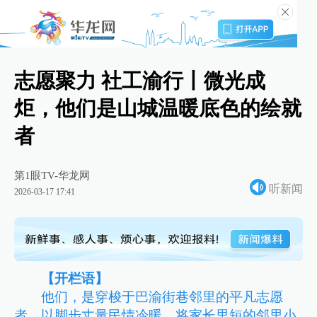
志愿聚力 社工渝行丨微光成
炬，他们是山城温暖底色的绘就
者
第1眼TV-华龙网
听新闻
2026-03-17 17:41
【开栏语】
他们，是穿梭于巴渝街巷邻里的平凡志愿
者，以脚步丈量民情冷暖，将家长里短的邻里小