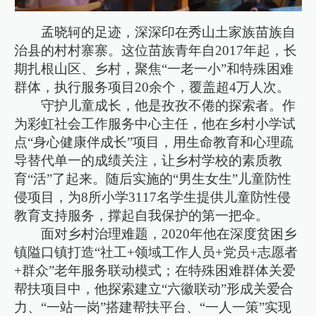
孟晓轲的足迹，深深印在秀山土家族苗族自
治县的村村寨寨。这位苗族青年自2017年起，长
期扎根山区、乡村，聚焦“一老一小”和特殊困难
群体，执行服务项目20余个，覆盖超4万人次。
守护儿童成长，他是孜孜不倦的探索者。作
为彩虹社会工作服务中心主任，他在乡村小学试
点“身心健康伴成长”项目，用生命教育和心理疏
导替代单一的成绩关注，让乡村学校的素质教
育“活”了起来。随后实施的“男生女生”儿童防性
侵项目，为8所小学3117名学生提供儿童防性侵
教育支持服务，撑起自我保护的第一把伞。
面对乡村治理难题，2020年他在深度贫困乡
镇隘口镇打造“社工+领域工作人员+党员+志愿者
+群众”老年服务联动模式；在特殊困难群体关爱
帮扶项目中，他探索建立“六徽联动”形成关爱合
力、“一站一岗”搭建帮扶平台、“一人一策”实现