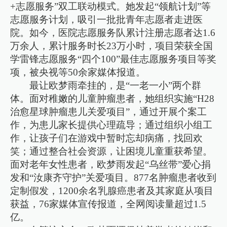
+志愿服务”双工联动模式。她发起“领航计划”等
志愿服务计划，吸引一批批青年志愿者走进医
院。如今，医院志愿服务队累计注册志愿者达1.6
万余人，累计服务时长23万小时，项目荣获全国
学雷锋志愿服务“四个100”最佳志愿服务项目等奖
项，被央视等50余家媒体报道。
最让欧梦雨牵挂的，是“一老一小”两个群
体。面对稚嫩的儿童肿瘤患者，她组织实施“H28
治愈星球肿瘤患儿关爱项目”，通过开展个案工
作，为患儿家长提供心理疏导；通过组织小组工
作，让孩子们在游戏中暂时忘却病痛，找回欢
笑；通过整合社会资源，让困境儿童重获希望。
面对老年女性患者，欧梦雨发起“乌丝带”爱心捐
发和“汝康齐守护”关爱项目。877名肿瘤患者收到
定制假发，1200余名乳腺癌患者及其家庭从项目
获益，76家媒体宣传报道，全网阅读量超过1.5
亿。