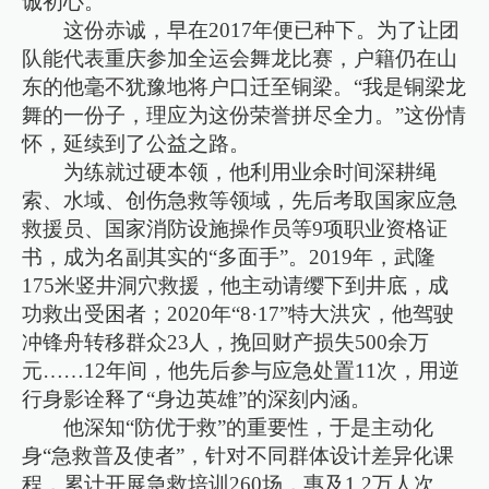
诚初心。
这份赤诚，早在2017年便已种下。为了让团
队能代表重庆参加全运会舞龙比赛，户籍仍在山
东的他毫不犹豫地将户口迁至铜梁。“我是铜梁龙
舞的一份子，理应为这份荣誉拼尽全力。”这份情
怀，延续到了公益之路。
为练就过硬本领，他利用业余时间深耕绳
索、水域、创伤急救等领域，先后考取国家应急
救援员、国家消防设施操作员等9项职业资格证
书，成为名副其实的“多面手”。2019年，武隆
175米竖井洞穴救援，他主动请缨下到井底，成
功救出受困者；2020年“8·17”特大洪灾，他驾驶
冲锋舟转移群众23人，挽回财产损失500余万
元……12年间，他先后参与应急处置11次，用逆
行身影诠释了“身边英雄”的深刻内涵。
他深知“防优于救”的重要性，于是主动化
身“急救普及使者”，针对不同群体设计差异化课
程，累计开展急救培训260场，惠及1.2万人次。