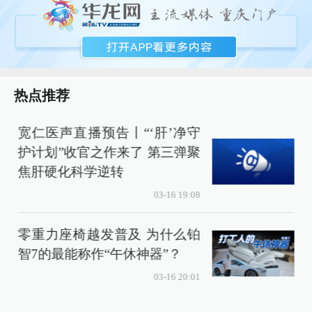
热点推荐
宽仁医声直播预告丨“‘肝’净守
护计划”收官之作来了 第三弹聚
焦肝硬化科学逆转
上
03-16 19:08
零重力座椅越发普及 为什么铂
智7的最能称作“午休神器”？
03-16 20:01