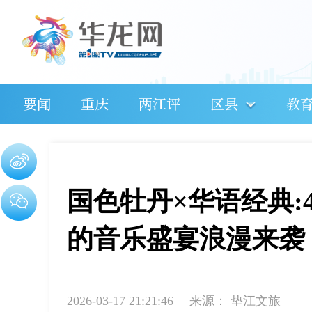
要闻
重庆
两江评
区县
教
国色牡丹×华语经典:
的音乐盛宴浪漫来袭
2026-03-17 21:21:46
来源：
垫江文旅