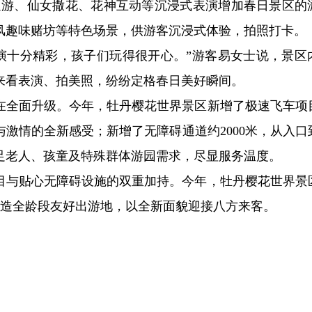
巡游、仙女撒花、花神互动等沉浸式表演增加春日景区的
风趣味赌坊等特色场景，供游客沉浸式体验，拍照打卡。
演十分精彩，孩子们玩得很开心。”游客易女士说，景区
来看表演、拍美照，纷纷定格春日美好瞬间。
在全面升级。今年，牡丹樱花世界景区新增了极速飞车项
激情的全新感受；新增了无障碍通道约2000米，从入口
足老人、孩童及特殊群体游园需求，尽显服务温度。
目与贴心无障碍设施的双重加持。今年，牡丹樱花世界景
，打造全龄段友好出游地，以全新面貌迎接八方来客。