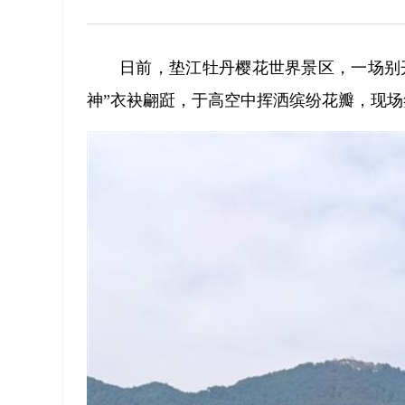
日前，垫江牡丹樱花世界景区，一场别
神”衣袂翩跹，于高空中挥洒缤纷花瓣，现