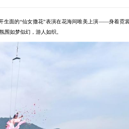
开生面的“仙女撒花”表演在花海间唯美上演——身着霓裳
场氛围如梦似幻，游人如织。