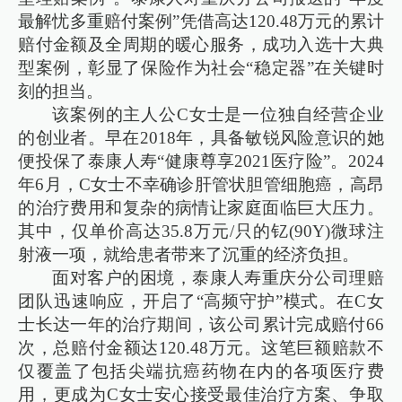
最解忧多重赔付案例”凭借高达120.48万元的累计
赔付金额及全周期的暖心服务，成功入选十大典
型案例，彰显了保险作为社会“稳定器”在关键时
刻的担当。
该案例的主人公C女士是一位独自经营企业
的创业者。早在2018年，具备敏锐风险意识的她
便投保了泰康人寿“健康尊享2021医疗险”。2024
年6月，C女士不幸确诊肝管状胆管细胞癌，高昂
的治疗费用和复杂的病情让家庭面临巨大压力。
其中，仅单价高达35.8万元/只的钇(90Y)微球注
射液一项，就给患者带来了沉重的经济负担。
面对客户的困境，泰康人寿重庆分公司理赔
团队迅速响应，开启了“高频守护”模式。在C女
士长达一年的治疗期间，该公司累计完成赔付66
次，总赔付金额达120.48万元。这笔巨额赔款不
仅覆盖了包括尖端抗癌药物在内的各项医疗费
用，更成为C女士安心接受最佳治疗方案、争取