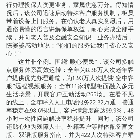
行办理投保人变更业务，家属焦急万分。得知情
况后，该公司迅速启动特殊客户服务机制，柜员
带着设备上门服务。在确认老人真实意愿后，用
通俗易懂的语言讲解保单权益，耐心完成全部手
续，并向老人普及金融安全知识。业务办结后，
陈婆婆感动地说：“你们的服务让我们省心又安
心！”
这并非个例。围绕“暖心便民”，该公司多触
点服务体系高效运转：全年为8.38万人次老年客
户提供优先办理通道，为1.93万人次提供“空中客
服”远程视频服务；全市11家转型柜面融入多元
生活场景，开展客户互动活动265场。在看不见
的线上，全年呼入人工电话服务22.32万通，接通
率稳定在98.6%以上，客户满意度高达99.9%，48
小时一次性问题解决率稳步提升。同时，该公司
还贴心地为残障人士、外籍客户等群体配备盲文
版、双语版服务指南，并为422人次特殊客户群