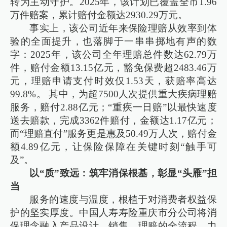
转为主动守护。2025年，该计划已覆盖全市1.96
万件赔案，累计赔付金额达2930.29万元。
事实上，该公司近年来保险理赔从效率到体
验的全面提升，也落脚于一串串掷地有声的数
字：2025年，该公司全年理赔总件数达62.79万
件，赔付金额13.15亿元，豁免保费超2483.46万
元，理赔申请支付时效仅1.53天，获赔率高达
99.8%。 其中，为超7500人次提供重大疾病理赔
服务，赔付2.88亿元；“重疾一日赔”以最快速度
送去赔款，完成3362件赔付，金额达1.17亿元；
而“理赔直付”服务更是惠及50.49万人次，赔付金
额4.89亿元，让保险保障在关键时刻“触手可
及”。
以“质”致远：筑牢消保根基，彰显“头雁”担
当
服务的速度与温度，根植于对消费者权益保
护的坚实厚度。中国人寿寿险重庆市分公司将消
保理念融入产品设计、销售、理赔的全流程，力