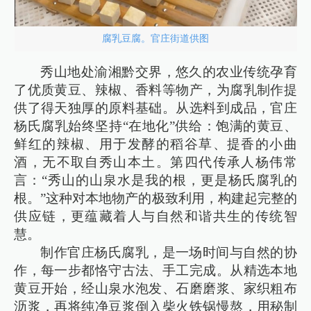
腐乳豆腐。官庄街道供图
秀山地处渝湘黔交界，悠久的农业传统孕育
了优质黄豆、辣椒、香料等物产，为腐乳制作提
供了得天独厚的原料基础。从选料到成品，官庄
杨氏腐乳始终坚持“在地化”供给：饱满的黄豆、
鲜红的辣椒、用于发酵的稻谷草、提香的小曲
酒，无不取自秀山本土。第四代传承人杨伟常
言：“秀山的山泉水是我的根，更是杨氏腐乳的
根。”这种对本地物产的极致利用，构建起完整的
供应链，更蕴藏着人与自然和谐共生的传统智
慧。
制作官庄杨氏腐乳，是一场时间与自然的协
作，每一步都恪守古法、手工完成。从精选本地
黄豆开始，经山泉水泡发、石磨磨浆、家织粗布
沥浆，再将纯净豆浆倒入柴火铁锅慢熬，用秘制