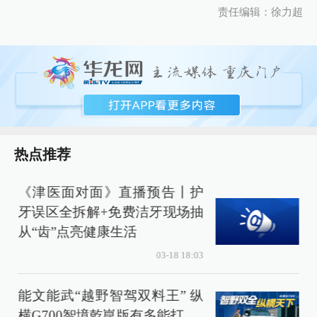
责任编辑：徐力超
热点推荐
《津医面对面》直播预告丨护
牙误区全拆解+免费洁牙现场抽
从“齿”点亮健康生活
03-18 18:03
能文能武“越野智驾双料王” 纵
横G700智境乾崑版有多能打