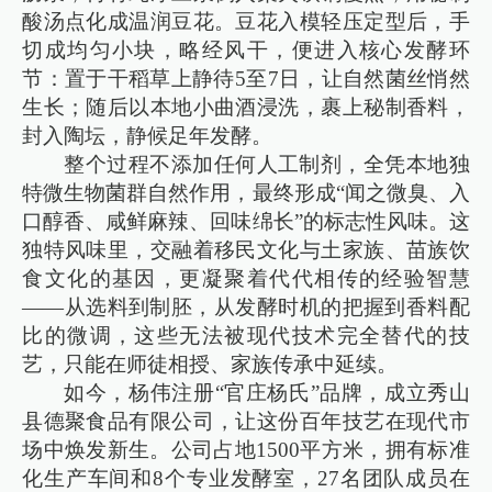
酸汤点化成温润豆花。豆花入模轻压定型后，手
切成均匀小块，略经风干，便进入核心发酵环
节：置于干稻草上静待5至7日，让自然菌丝悄然
生长；随后以本地小曲酒浸洗，裹上秘制香料，
封入陶坛，静候足年发酵。
整个过程不添加任何人工制剂，全凭本地独
特微生物菌群自然作用，最终形成“闻之微臭、入
口醇香、咸鲜麻辣、回味绵长”的标志性风味。这
独特风味里，交融着移民文化与土家族、苗族饮
食文化的基因，更凝聚着代代相传的经验智慧
——从选料到制胚，从发酵时机的把握到香料配
比的微调，这些无法被现代技术完全替代的技
艺，只能在师徒相授、家族传承中延续。
如今，杨伟注册“官庄杨氏”品牌，成立秀山
县德聚食品有限公司，让这份百年技艺在现代市
场中焕发新生。公司占地1500平方米，拥有标准
化生产车间和8个专业发酵室，27名团队成员在