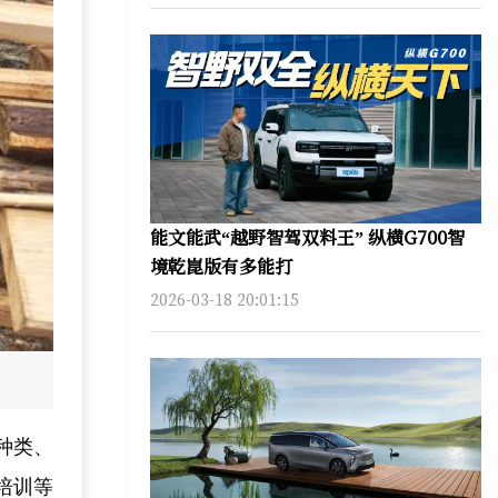
能文能武“越野智驾双料王” 纵横G700智
境乾崑版有多能打
2026-03-18 20:01:15
种类、
培训等