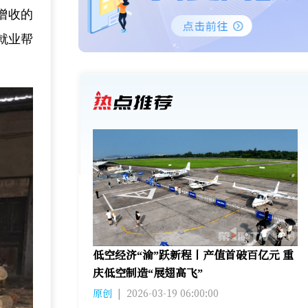
增收的
就业帮
低空经济“渝”跃新程丨产值首破百亿元 重
庆低空制造“展翅高飞”
原创
|
2026-03-19 06:00:00