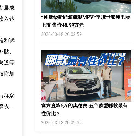
发展成
“别墅级新能源旗舰MPV”至境世家纯电版
收入达
上市 售价48.99万元
2026-03-18 20:02:52
难和诉
补贴、
渠道等
品附加
与群众
官方直降6万的奥德赛 五个款型哪款最有
增收，
性价比？
2026-03-18 20:02:39