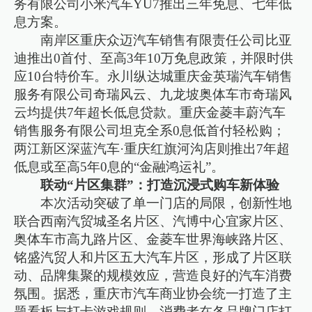
务有限公司小米汽车YU7推出三年免息、七年低
息方案。
南岸区重庆众迈汽车销售有限责任公司比亚
迪推出0首付、至高3年10万免息政策，并限时供
应10台特价车。永川纵达城重庆金英瑞汽车销售
服务有限公司奇瑞风云、九龙坡奥体车市奇瑞风
云均提供7年超长低息贷款。重庆金菱丰蔚汽车
销售服务有限公司坦克全系0息低首付轻松购；
两江新区深蓝汽车·重庆红旗河沟店则推出7年超
低息或至高5年0息的“金融鸿运礼”。
联动“片区集群”：打造沉浸式购车新体验
本次活动突破了单一门店的局限，创新性地
联合西南汽贸城圣名片区、汽博中心宜家片区、
奥体车市高九路片区、金菱车世界海峡路片区、
铭盛汽贸人和片区五大汽车片区，形成了片区联
动、品牌集聚的规模效应，营造良好的汽车消费
氛围。据悉，重庆市汽车商业协会统一打造了主
题看板与打卡游戏规则，消费者在各品牌门店打