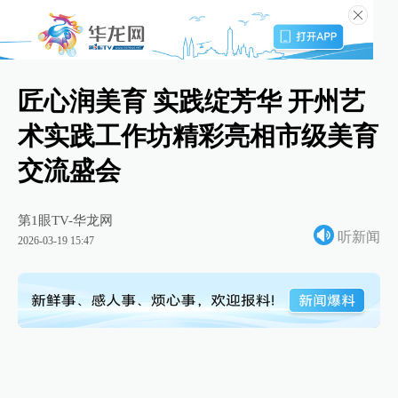
匠心润美育 实践绽芳华 开州艺
术实践工作坊精彩亮相市级美育
交流盛会
第1眼TV-华龙网
听新闻
2026-03-19 15:47