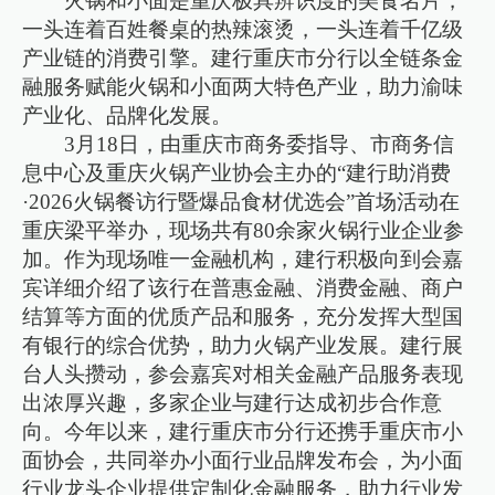
火锅和小面是重庆极具辨识度的美食名片，
一头连着百姓餐桌的热辣滚烫，一头连着千亿级
产业链的消费引擎。建行重庆市分行以全链条金
融服务赋能火锅和小面两大特色产业，助力渝味
产业化、品牌化发展。
3月18日，由重庆市商务委指导、市商务信
息中心及重庆火锅产业协会主办的“建行助消费
·2026火锅餐访行暨爆品食材优选会”首场活动在
重庆梁平举办，现场共有80余家火锅行业企业参
加。作为现场唯一金融机构，建行积极向到会嘉
宾详细介绍了该行在普惠金融、消费金融、商户
结算等方面的优质产品和服务，充分发挥大型国
有银行的综合优势，助力火锅产业发展。建行展
台人头攒动，参会嘉宾对相关金融产品服务表现
出浓厚兴趣，多家企业与建行达成初步合作意
向。今年以来，建行重庆市分行还携手重庆市小
面协会，共同举办小面行业品牌发布会，为小面
行业龙头企业提供定制化金融服务，助力行业发