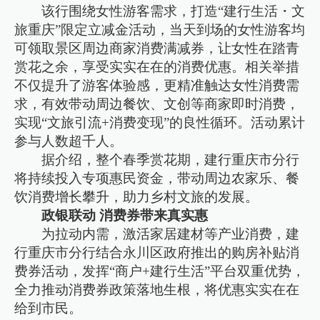
该行围绕女性游客需求，打造“建行生活・文
旅重庆”限定立减金活动，当天到场的女性游客均
可领取景区周边商家消费满减券，让女性在踏青
赏花之余，享受实实在在的消费优惠。相关举措
不仅提升了游客体验感，更精准触达女性消费需
求，有效带动周边餐饮、文创等商家即时消费，
实现“文旅引流+消费变现”的良性循环。活动累计
参与人数超千人。
据介绍，整个春季赏花期，建行重庆市分行
将持续投入专项惠民资金，带动周边农家乐、餐
饮消费增长攀升，助力乡村文旅的发展。
政银联动 消费券带来真实惠
为拉动内需，激活家居建材等产业消费，建
行重庆市分行结合永川区政府推出的购房补贴消
费券活动，发挥“商户+建行生活”平台双重优势，
全力推动消费券政策落地生根，将优惠实实在在
给到市民。