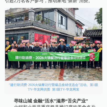
引超2万名客户参与，推动家电“焕新”消费。
“建行助消费·2026火锅餐访行暨爆品食材优选会”活动。第1眼
TV-华龙网供图 第1眼TV-华龙网发
寻味山城 金融“活水”滋养“舌尖产业”