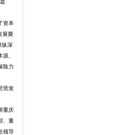
一盘
了资本
发展奠
设纵深
本源、
保险力
经营发
耕重庆
部、重
任领导