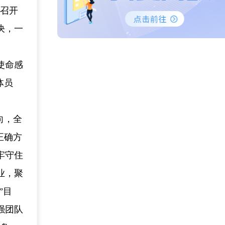
）召开
决，一
使命感
体员
向，全
正确方
牢守住
业，聚
”目
强团队