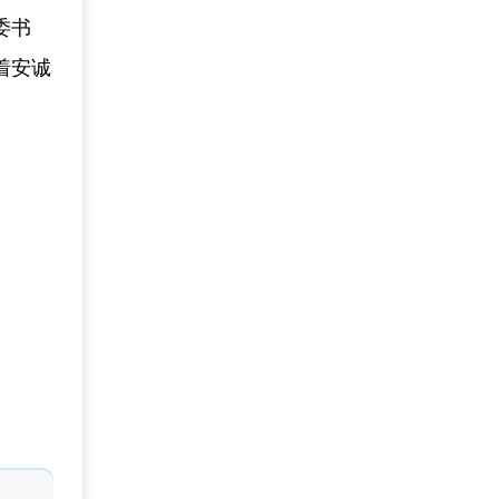
委书
着安诚